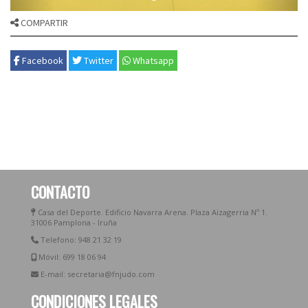
COMPARTIR
Facebook
Twitter
Whatsapp
CONTACTO
Casa del Deporte. Edificio Navarra Arena. Plaza Aizagerria Nº 1.
31006 Pamplona - Iruña
Telefono: 948 21 32 19
Móvil: 699 18 06 94
E-mail: secretaria@fnjudo.com
CONDICIONES LEGALES