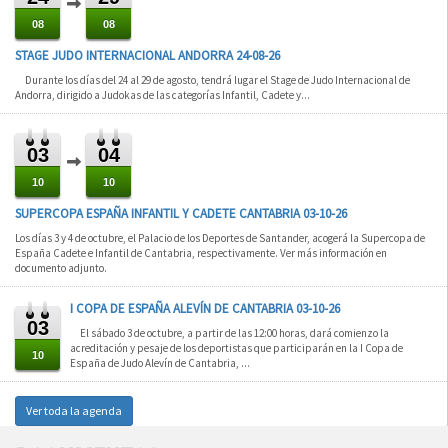
08
08
STAGE JUDO INTERNACIONAL ANDORRA 24-08-26
Durante los días del 24 al 29 de agosto, tendrá lugar el Stage de Judo Internacional de
Andorra, dirigido a Judokas de las categorías Infantil, Cadete y...
03
04
10
10
SUPERCOPA ESPAÑA INFANTIL Y CADETE CANTABRIA 03-10-26
Los días 3 y 4 de octubre, el Palacio de los Deportes de Santander, acogerá la Supercopa de
España Cadete e Infantil de Cantabria, respectivamente. Ver más información en
documento adjunto.
I COPA DE ESPAÑA ALEVÍN DE CANTABRIA 03-10-26
03
El sábado 3 de octubre, a partir de las 12:00 horas, dará comienzo la
acreditación y pesaje de los deportistas que participarán en la I Copa de
10
España de Judo Alevín de Cantabria, ...
Ver toda la agenda