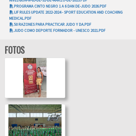
NIVEL-BON-N-65-DE-31-DE-MARZO-DE-2023.PDF
PROGRAMA CINTO NEGRO 1 A 6 DAN DE-JUDO 2026.PDF
IJF RULES UPDATE 2022-2024 - SPORT EDUCATION AND COACHING
MEDICAL.PDF
50 RAZONES PARA PRACTICAR JUDO Y DA.PDF
Grand Slam de
JUDO COMO DEPORTE FORMADOR - UNESCO 2021.PDF
Mongolia_Ulaanbaatar
18-06-26
FOTOS
Ir a la galería
Juegos Infantiles de
Judo 30-05-26
Ir a la galería
Taller Defensa Personal
- Discapacidad
Intelectual_Mayo 2026