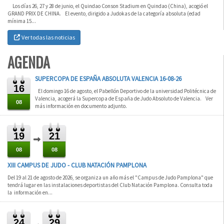
Los días 26, 27 y 28 de junio, el Quindao Conson Stadium en Quindao (China), acogió el
GRAND PRIX DE CHINA. El evento, dirigido a Judokas de la categoría absoluta (edad
mínima 15...
Ver todas las noticias
AGENDA
SUPERCOPA DE ESPAÑA ABSOLUTA VALENCIA 16-08-26
16
El domingo 16 de agosto, el Pabellón Deportivo de la universidad Politécnica de
Valencia, acogerá la Supercopa de España de Judo Absoluto de Valencia. Ver
08
más información en documento adjunto.
19
21
08
08
XIII CAMPUS DE JUDO - CLUB NATACIÓN PAMPLONA
Del 19 al 21 de agosto de 2026, se organiza un año más el "Campus de Judo Pamplona" que
tendrá lugar en las instalaciones deportistas del Club Natación Pamplona. Consulta toda
la información en...
24
29