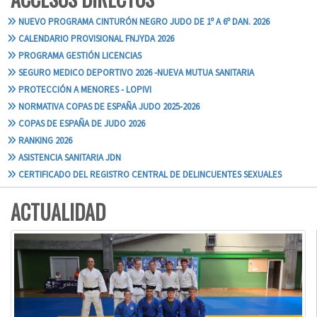
NUEVO PROGRAMA CINTURÓN NEGRO JUDO DE 1º A 6º DAN. 2026
CALENDARIO PROVISIONAL FNJYDA 2026
PROGRAMA GESTIÓN LICENCIAS
SEGURO MEDICO DEPORTIVO 2026 -NUEVA MUTUA SANITARIA
PROTECCIÓN A MENORES - LOPIVI
NORMATIVA COPAS DE ESPAÑA JUDO 2025-2026
COPAS DE ESPAÑA DE JUDO 2026
RANKING 2026
ASISTENCIA SANITARIA JDN
CERTIFICADO DEL REGISTRO CENTRAL DE DELINCUENTES SEXUALES
ACTUALIDAD