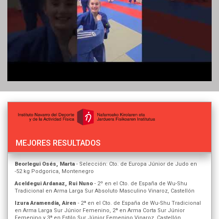
MEJORES RESULTADOS
Beorlegui Osés, Marta
- Selección: Cto. de Europa Júnior de Judo en
-52 kg Podgorica, Montenegro
Aceldegui Ardanaz, Rui Nuno
- 2º en el Cto. de España de Wu-Shu
Tradicional en Arma Larga Sur Absoluto Masculino Vinaroz, Castellón
Izura Aramendía, Airen
- 2ª en el Cto. de España de Wu-Shu Tradicional
en Arma Larga Sur Júnior Femenino, 2ª en Arma Corta Sur Júnior
Femenino y 3ª en Estilo Sur Júnior Femenino Vinaroz, Castellón