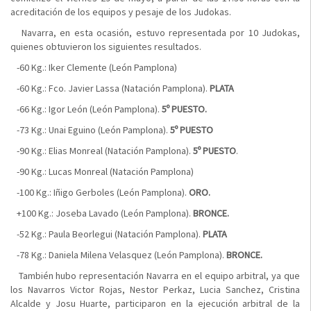
acreditación de los equipos y pesaje de los Judokas.
Navarra, en esta ocasión, estuvo representada por 10 Judokas,
quienes obtuvieron los siguientes resultados.
-60 Kg.: Iker Clemente (León Pamplona)
-60 Kg.: Fco. Javier Lassa (Natación Pamplona).
PLATA
-66 Kg.: Igor León (León Pamplona).
5º PUESTO.
-73 Kg.: Unai Eguino (León Pamplona).
5º PUESTO
-90 Kg.: Elias Monreal (Natación Pamplona).
5º PUESTO
.
-90 Kg.: Lucas Monreal (Natación Pamplona)
-100 Kg.: Iñigo Gerboles (León Pamplona).
ORO.
+100 Kg.: Joseba Lavado (León Pamplona).
BRONCE.
-52 Kg.: Paula Beorlegui (Natación Pamplona).
PLATA
-78 Kg.: Daniela Milena Velasquez (León Pamplona).
BRONCE.
También hubo representación Navarra en el equipo arbitral, ya que
los Navarros Victor Rojas, Nestor Perkaz, Lucia Sanchez, Cristina
Alcalde y Josu Huarte, participaron en la ejecución arbitral de la