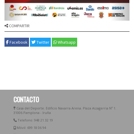
COMPARTIR
Facebook
Twitter
Whatsapp
CONTACTO
Casa del Deporte. Edificio Navarra Arena. Plaza Aizagerria Nº 1.
31006 Pamplona - Iruña
Telefono: 948 21 32 19
Móvil: 699 18 06 94