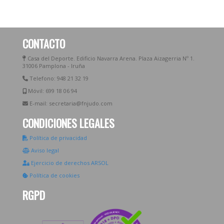
CONTACTO
Casa del Deporte. Edificio Navarra Arena. Plaza Aizagerria Nº 1.
31006 Pamplona - Iruña
Telefono: 948 21 32 19
Móvil: 699 18 06 94
E-mail: secretaria@fnjudo.com
CONDICIONES LEGALES
Política de privacidad
Aviso legal
Ejercicio de derechos ARSOL
Política de cookies
RGPD