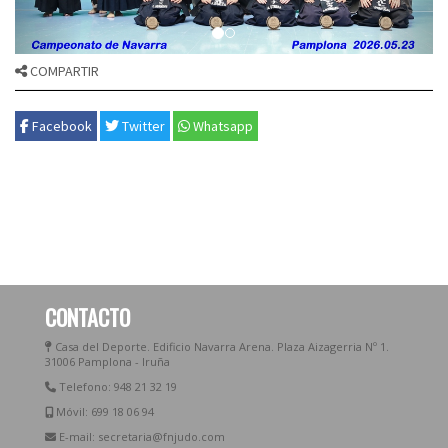
COMPARTIR
Facebook
Twitter
Whatsapp
CONTACTO
Casa del Deporte. Edificio Navarra Arena. Plaza Aizagerria Nº 1.
31006 Pamplona - Iruña
Telefono: 948 21 32 19
Móvil: 699 18 06 94
E-mail: secretaria@fnjudo.com