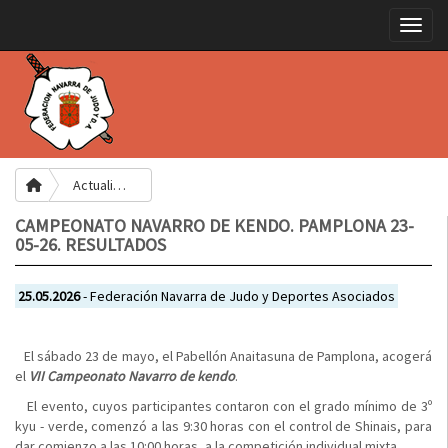
Toggle
Actualidad
CAMPEONATO NAVARRO DE KENDO. PAMPLONA 23-
05-26. RESULTADOS
25.05.2026
- Federación Navarra de Judo y Deportes Asociados
El sábado 23 de mayo, el Pabellón Anaitasuna de Pamplona, acogerá
el
VII Campeonato Navarro de kendo
.
El evento, cuyos participantes contaron con el grado mínimo de 3º
kyu - verde, comenzó a las 9:30 horas con el control de Shinais, para
dar comienzo a las 10:00 horas, a la competición individual mixta.