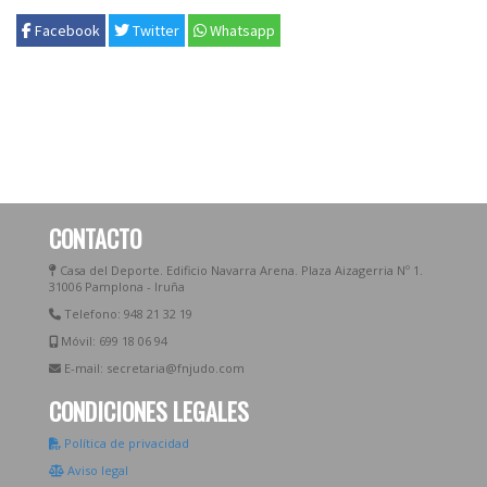
Facebook
Twitter
Whatsapp
CONTACTO
Casa del Deporte. Edificio Navarra Arena. Plaza Aizagerria Nº 1.
31006 Pamplona - Iruña
Telefono: 948 21 32 19
Móvil: 699 18 06 94
E-mail: secretaria@fnjudo.com
CONDICIONES LEGALES
Política de privacidad
Aviso legal