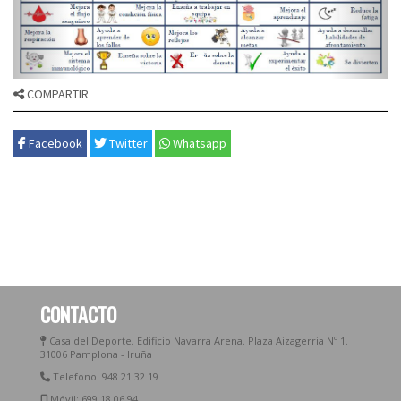
COMPARTIR
Facebook
Twitter
Whatsapp
CONTACTO
Casa del Deporte. Edificio Navarra Arena. Plaza Aizagerria Nº 1.
31006 Pamplona - Iruña
Telefono: 948 21 32 19
Móvil: 699 18 06 94