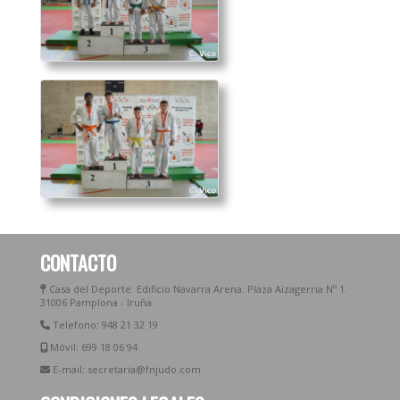
CONTACTO
Casa del Deporte. Edificio Navarra Arena. Plaza Aizagerria Nº 1.
31006 Pamplona - Iruña
Telefono: 948 21 32 19
Móvil: 699 18 06 94
E-mail: secretaria@fnjudo.com