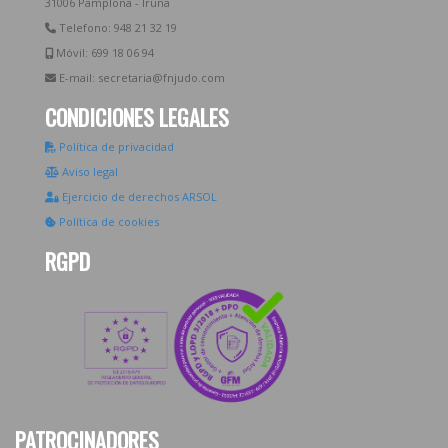
31006 Pamplona - Iruña
Telefono: 948 21 32 19
Móvil: 699 18 06 94
E-mail: secretaria@fnjudo.com
CONDICIONES LEGALES
Política de privacidad
Aviso legal
Ejercicio de derechos ARSOL
Política de cookies
RGPD
PATROCINADORES